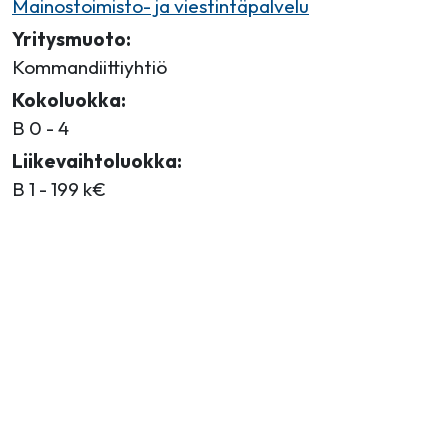
Mainostoimisto- ja viestintäpalvelu
Yritysmuoto:
Kommandiittiyhtiö
Kokoluokka:
B 0 - 4
Liikevaihtoluokka:
B 1 - 199 k€