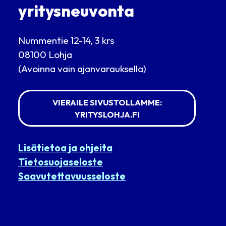
yritysneuvonta
Nummentie 12-14, 3 krs
08100 Lohja
(Avoinna vain ajanvarauksella)
VIERAILE SIVUSTOLLAMME:
YRITYSLOHJA.FI
Lisätietoa ja ohjeita
Tietosuojaseloste
Saavutettavuusseloste